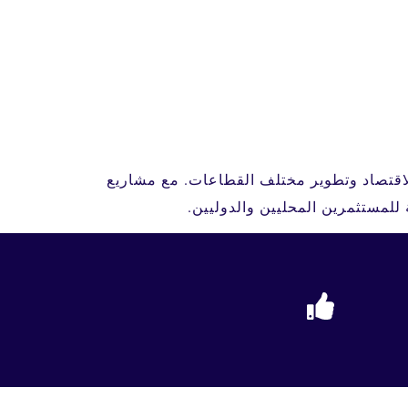
لمية بفضل رؤيتها الطموحة 2030، التي تهدف إلى تنويع الاقتصاد وتطوير مختلف القطاعات. مع مشاريع
 للمستثمرين المحليين والدوليين.