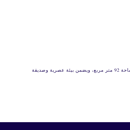
مشروع تشطيب لأكاديمية Hi-Q، وهي مؤسسة متخصصة تقدم دورات تعليمية للأطفال. يمتد المشروع على مساحة 92 متر مربع، ويضمن بيئة عصرية وصديقة